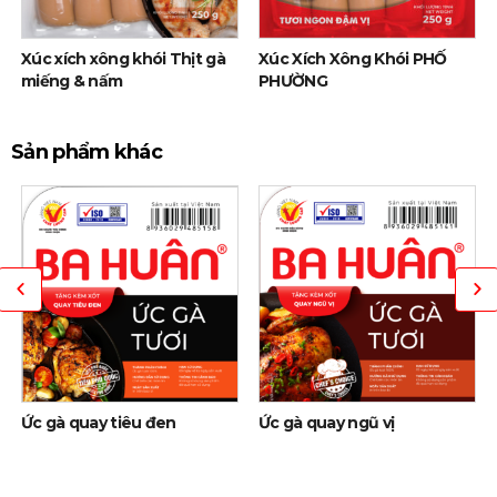
Xúc xích xông khói Thịt gà
Xúc Xích Xông Khói PHỐ
miếng & nấm
PHƯỜNG
Sản phẩm khác
Ức gà quay tiêu đen
Ức gà quay ngũ vị