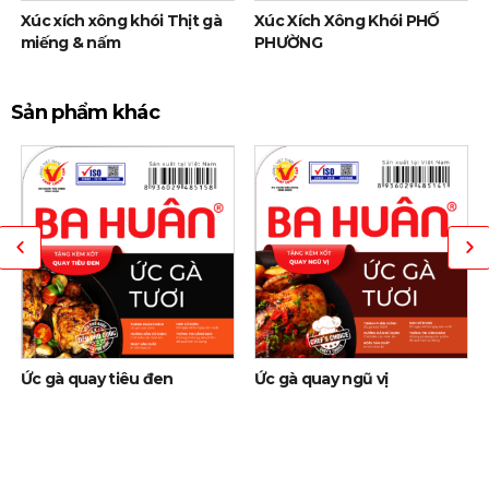
Xúc xích xông khói Thịt gà
Xúc Xích Xông Khói PHỐ
miếng & nấm
PHƯỜNG
Sản phẩm khác
Ức gà quay tiêu đen
Ức gà quay ngũ vị