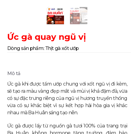
Ức gà quay ngũ vị
Dòng sản phẩm:
Thịt gà xốt ướp
Mô tả
Ức gà khi được tẩm ướp chung với xốt ngũ vị đi kèm,
sẽ tạo ra màu vàng đẹp mắt và mùi vị khá đậm đà, vừa
có sự đặc trưng riêng của ngũ vị hương truyền thống
vừa có sự khác biệt vì sự kết hợp hài hòa gia vị khác
nhau mà Ba Huân sáng tạo nên.
Ức gà được lấy từ nguồn gà tươi 100% của trang trại
Ba Huân, không hormone tăng trưởng, đảm bảo