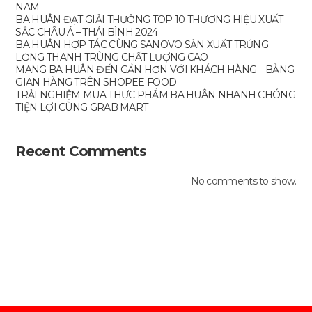
NAM
BA HUÂN ĐẠT GIẢI THƯỞNG TOP 10 THƯƠNG HIỆU XUẤT
SẮC CHÂU Á – THÁI BÌNH 2024
BA HUÂN HỢP TÁC CÙNG SANOVO SẢN XUẤT TRỨNG
LỎNG THANH TRÙNG CHẤT LƯỢNG CAO
MANG BA HUÂN ĐẾN GẦN HƠN VỚI KHÁCH HÀNG – BẰNG
GIAN HÀNG TRÊN SHOPEE FOOD
TRẢI NGHIỆM MUA THỰC PHẨM BA HUÂN NHANH CHÓNG
TIỆN LỢI CÙNG GRAB MART
Recent Comments
No comments to show.