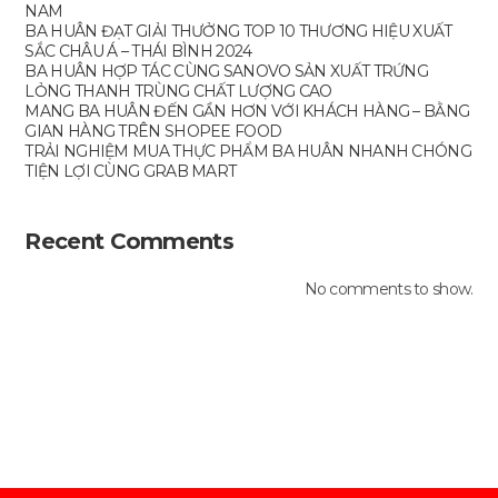
NAM
BA HUÂN ĐẠT GIẢI THƯỞNG TOP 10 THƯƠNG HIỆU XUẤT
SẮC CHÂU Á – THÁI BÌNH 2024
BA HUÂN HỢP TÁC CÙNG SANOVO SẢN XUẤT TRỨNG
LỎNG THANH TRÙNG CHẤT LƯỢNG CAO
MANG BA HUÂN ĐẾN GẦN HƠN VỚI KHÁCH HÀNG – BẰNG
GIAN HÀNG TRÊN SHOPEE FOOD
TRẢI NGHIỆM MUA THỰC PHẨM BA HUÂN NHANH CHÓNG
TIỆN LỢI CÙNG GRAB MART
Recent Comments
No comments to show.