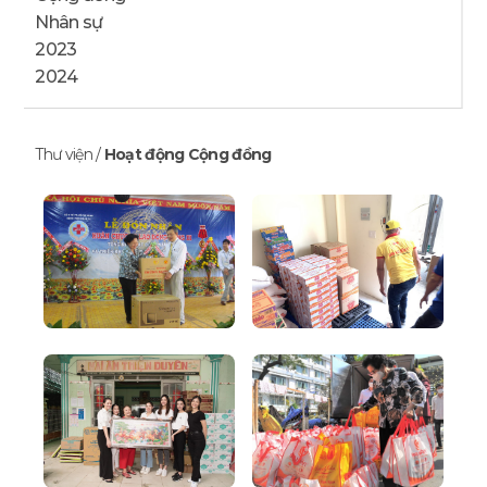
Phiên chợ 0 đồng – Bệnh viện nhi đồng
Nhân sự
Mừng ngày 8/3 – Trường Cao Đẳng Hậu Cần 2
2023
2024
Sự kiện tại Vạn Hạnh Mall
Show Chị Đẹp Đạp Gió Rẽ Sóng x Ba Huân
Super Cake x Ba Huân
Thư viện
/
Hoạt động Cộng đồng
Golive FPT x Ba Huân
Tôn Vinh Hàng Việt 2023
HCM FooDex 2023
Ba Huân x Emart
Lễ hội bánh mì
Revive Water Run
FPT – Chuyển đổi số