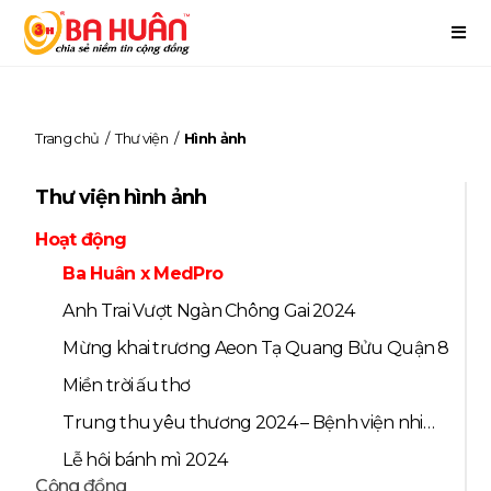
Trang chủ
/
Thư viện
/
Hình ảnh
Thư viện hình ảnh
Hoạt động
Ba Huân x MedPro
Anh Trai Vượt Ngàn Chông Gai 2024
Mừng khai trương Aeon Tạ Quang Bửu Quận 8
Miền trời ấu thơ
Trung thu yêu thương 2024 – Bệnh viện nhi
đồng 1 & Bệnh viện ung bướu
Lễ hội bánh mì 2024
Cộng đồng