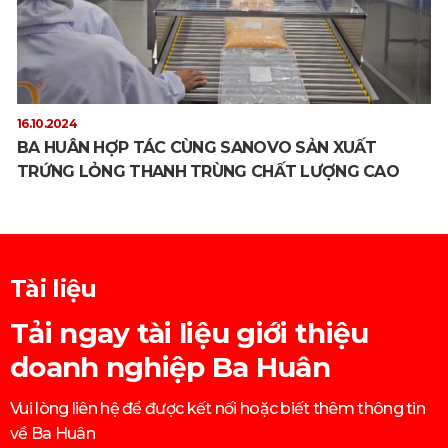
16.10.2024
BA HUÂN HỢP TÁC CÙNG SANOVO SẢN XUẤT
TRỨNG LỎNG THANH TRÙNG CHẤT LƯỢNG CAO
Tài liệu
Tải ngay tài liệu giới thiệu
doanh nghiệp Ba Huân
Vui lòng liên hệ để được kết nối hoặc biết thêm thông tin
về Ba Huân