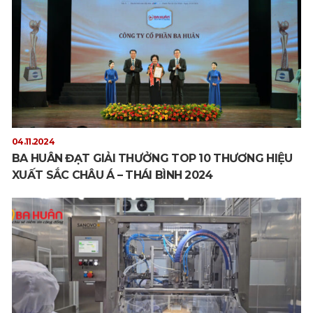
04.11.2024
BA HUÂN ĐẠT GIẢI THƯỞNG TOP 10 THƯƠNG HIỆU
XUẤT SẮC CHÂU Á – THÁI BÌNH 2024