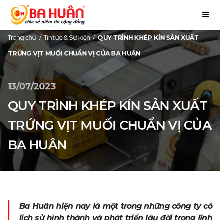
Trang chủ
/
Tin tức & Sự kiện
/
QUY TRÌNH KHÉP KÍN SẢN XUẤT
TRỨNG VỊT MUỐI CHUẨN VỊ CỦA BA HUÂN
13/07/2023
QUY TRÌNH KHÉP KÍN SẢN XUẤT
TRỨNG VỊT MUỐI CHUẨN VỊ CỦA
BA HUÂN
Ba Huân hiện nay là một trong những công ty có
lịch sử hình thành và phát triển lâu đời trong lĩnh