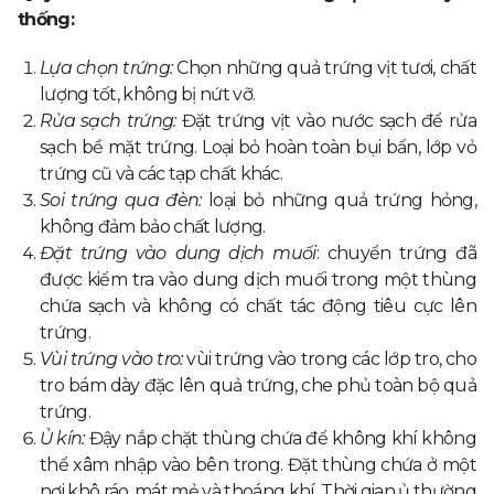
thống:
Lựa chọn trứng:
Chọn những quả trứng vịt tươi, chất
lượng tốt, không bị nứt vỡ.
Rửa sạch trứng:
Đặt trứng vịt vào nước sạch để rửa
sạch bề mặt trứng. Loại bỏ hoàn toàn bụi bẩn, lớp vỏ
trứng cũ và các tạp chất khác.
Soi trứng qua đèn:
loại bỏ những quả trứng hỏng,
không đảm bảo chất lượng.
Đặt trứng vào dung dịch muối
: chuyển trứng đã
được kiểm tra vào dung dịch muối trong một thùng
chứa sạch và không có chất tác động tiêu cực lên
trứng.
Vùi trứng vào tro:
vùi trứng vào trong các lớp tro, cho
tro bám dày đặc lên quả trứng, che phủ toàn bộ quả
trứng.
Ủ kín:
Đậy nắp chặt thùng chứa để không khí không
thể xâm nhập vào bên trong. Đặt thùng chứa ở một
nơi khô ráo, mát mẻ và thoáng khí. Thời gian ủ thường