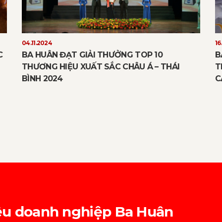
04.11.2024
16
C
BA HUÂN ĐẠT GIẢI THƯỞNG TOP 10
B
THƯƠNG HIỆU XUẤT SẮC CHÂU Á – THÁI
T
BÌNH 2024
C
thiệu doanh nghiệp Ba Huân