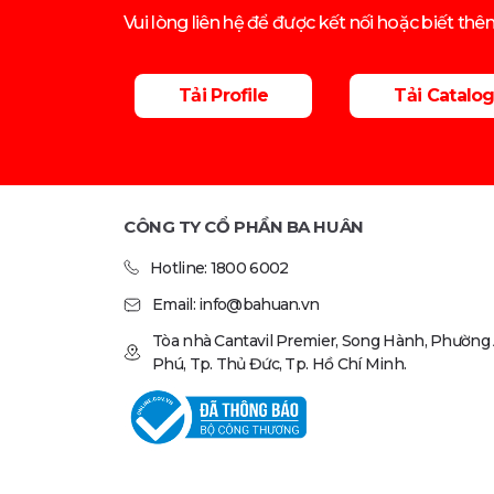
Vui lòng liên hệ để được kết nối hoặc biết th
Tải Profile
Tải Catalo
CÔNG TY CỔ PHẦN BA HUÂN
Hotline: 1800 6002
Email: info@bahuan.vn
Tòa nhà Cantavil Premier, Song Hành, Phường
Phú, Tp. Thủ Đức, Tp. Hồ Chí Minh.