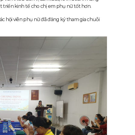
t triển kinh tế cho chị em phụ nữ tốt hơn.
ác hội viên phụ nữ đã đăng ký tham gia chuỗi