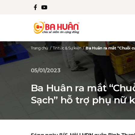
Trang chủ
/
Tin tức & Sự kiện
/
Ba Huân ra mắt “Chuỗi c
05/01/2023
Ba Huân ra mắt “Chuỗ
Sạch” hỗ trợ phụ nữ 