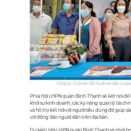
Công ty Cổ phần Ba Huân sẽ đầu tư qu
Phía Hội LHPN quận Bình Thạnh sẽ kết nối để h
khởi sự kinh doanh, các kỹ năng quản lý tài ch
và hỗ trợ kết nối với người tiêu dùng để giúp
với đông đảo người dân trên địa bàn.
Dự kiến, Hội LHPN quận Bình Thạnh sẽ phối hợp