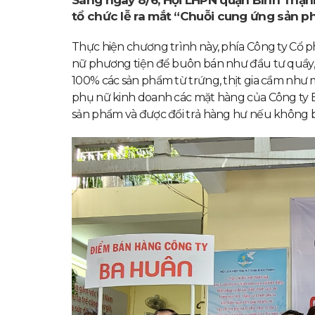
Sáng ngày 8/6, Hội LHPN quận Bình Thạn
tổ chức lễ ra mắt “Chuỗi cung ứng sản p
Thực hiện chương trình này, phía Công ty Cổ p
nữ phương tiện để buôn bán như đầu tư quầy, 
100% các sản phẩm từ trứng, thịt gia cầm như mộ
phụ nữ kinh doanh các mặt hàng của Công ty B
sản phẩm và được đổi trả hàng hư nếu không b