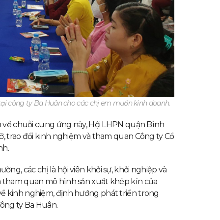
tại công ty Ba Huân cho các chị em muốn kinh doanh.
ơn về chuỗi cung ứng này, Hội LHPN quận Bình
ỡ, trao đổi kinh nghiệm và tham quan Công ty Cổ
nh.
g, các chị là hội viên khởi sự, khởi nghiệp và
ã tham quan mô hình sản xuất khép kín của
ề kinh nghiệm, định hướng phát triển trong
ông ty Ba Huân.