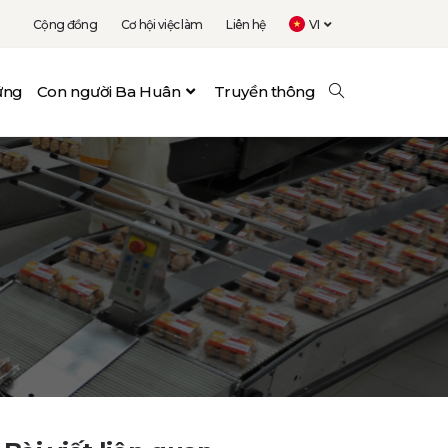
Cộng đồng
Cơ hội việc làm
Liên hệ
VI
vững
Con người Ba Huân
Truyền thông