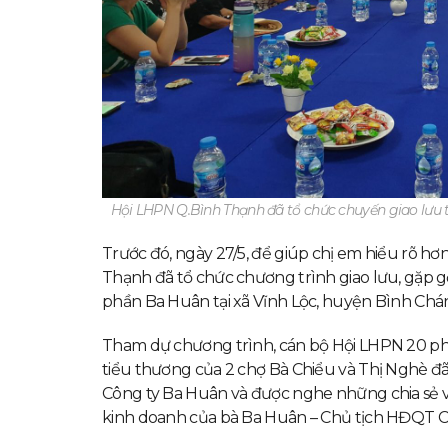
Hội LHPN Q.Bình Thạnh đã tổ chức chuyến giao lưu 
Trước đó, ngày 27/5, để giúp chị em hiểu rõ h
Thạnh đã tổ chức chương trình giao lưu, gặp g
phần Ba Huân tại xã Vĩnh Lộc, huyện Bình Chá
Tham dự chương trình, cán bộ Hội LHPN 20 phườn
tiểu thương của 2 chợ Bà Chiểu và Thị Nghè đ
Công ty Ba Huân và được nghe những chia sẻ v
kinh doanh của bà Ba Huân – Chủ tịch HĐQT C