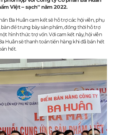
h phối hợp với Công ty Cổ phần Ba Huân
hẩm Việt – sạch” năm 2022.
hần Ba Huân cam kết sẽ hỗ trợ các hội viên, phụ
bàn để trưng bày sản phẩm, đồng thời hỗ trợ
t hình thức trợ vốn. Với cam kết này, hội viên
a Huân sẽ thanh toán tiền hàng khi đã bán hết
án hết.